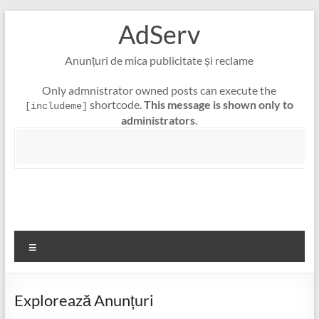
Skip
AdServ
to
content
Anunțuri de mica publicitate și reclame
Only admnistrator owned posts can execute the
shortcode.
This message is shown only to
[includeme]
administrators
.
Meniu
Explorează Anunțuri