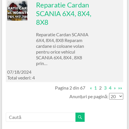
Reparatie Cardan
SCANIA 6X4, 8X4,
8X8
Reparatie Cardan SCANIA
6X4, 8X4, 8X8 Reparam
cardane si coloane volan
pentru orice vehicul
SCANIA 6X4, 8X4 , 8X8
prin…
07/18/2024
Total vederi: 4
Pagina 2 din 67
«
1
2
3
4
»
»»
Anunțuri pe pagină: