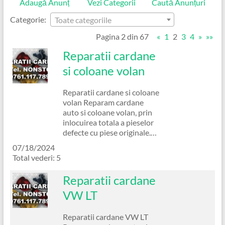
Adaugă Anunț
Vezi Categorii
Caută Anunțuri
Categorie:
Toate categoriile
Pagina 2 din 67
«
1
2
3
4
»
»»
Reparatii cardane
si coloane volan
Reparatii cardane si coloane
volan Reparam cardane
auto si coloane volan, prin
inlocuirea totala a pieselor
defecte cu piese originale.…
07/18/2024
Total vederi: 5
Reparatii cardane
VW LT
Reparatii cardane VW LT