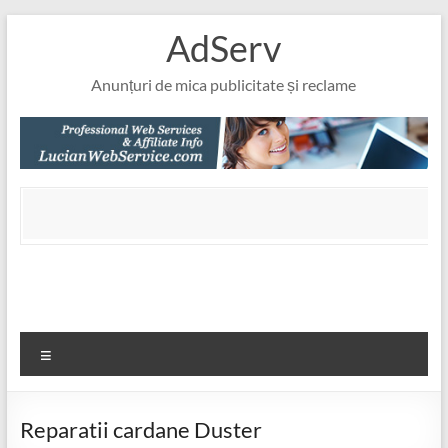
Skip
AdServ
to
content
Anunțuri de mica publicitate și reclame
Meniu
Reparatii cardane Duster