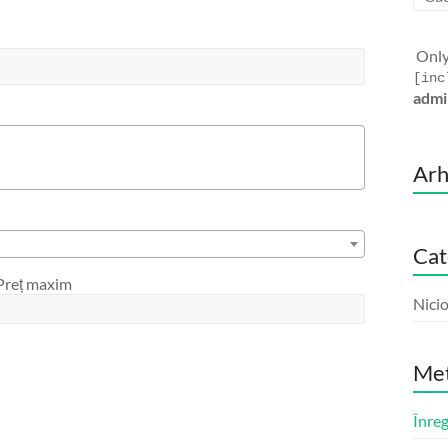
Only
[inc
admi
Arh
Cat
Preț maxim
Nicio
Me
Înreg