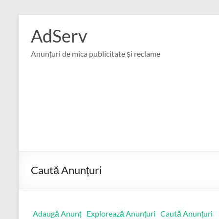
Skip
to
AdServ
content
Anunțuri de mica publicitate și reclame
Caută Anunțuri
Adaugă Anunț
Explorează Anunțuri
Caută Anunțuri