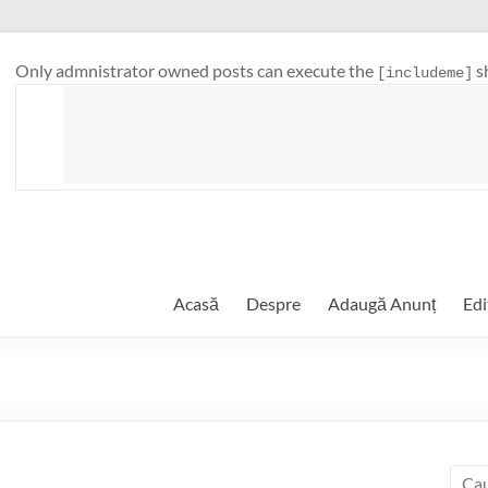
Only admnistrator owned posts can execute the
s
[includeme]
Acasă
Despre
Adaugă Anunț
Edi