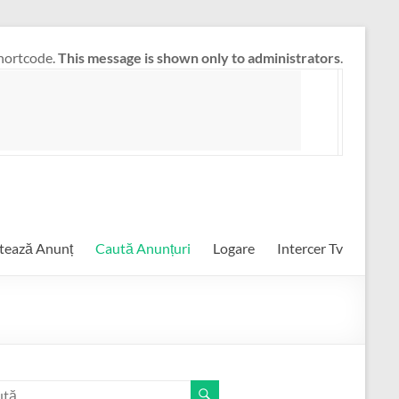
hortcode.
This message is shown only to administrators
.
tează Anunț
Caută Anunțuri
Logare
Intercer Tv