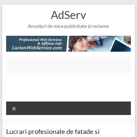
Skip
AdServ
to
content
Anunțuri de mica publicitate și reclame
Meniu
Lucrari profesionale de fatade si