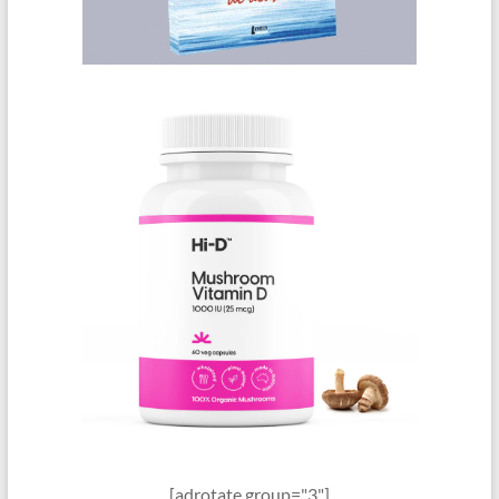
[adrotate group="3"]