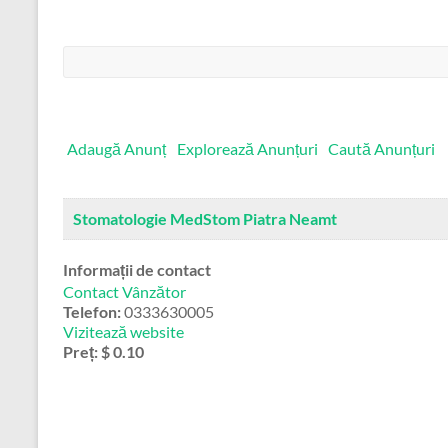
Căutare:
Adaugă Anunț
Explorează Anunțuri
Caută Anunțuri
Stomatologie MedStom Piatra Neamt
Informații de contact
Contact Vânzător
Telefon:
0333630005
Vizitează website
Preț:
$ 0.10