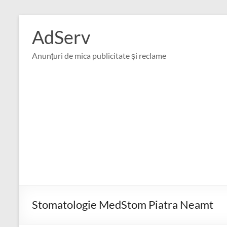
Skip
to
AdServ
content
Anunțuri de mica publicitate și reclame
Stomatologie MedStom Piatra Neamt