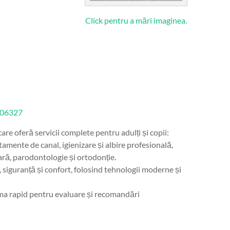
Click pentru a mări imaginea.
206327
e oferă servicii complete pentru adulți și copii:
tamente de canal, igienizare și albire profesională,
tară, parodontologie și ortodonție.
siguranță și confort, folosind tehnologii moderne și
ama rapid pentru evaluare și recomandări