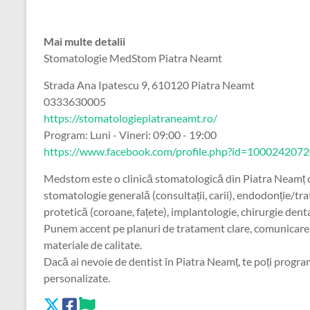
Mai multe detalii
Stomatologie MedStom Piatra Neamt
Strada Ana Ipatescu 9, 610120 Piatra Neamt
0333630005
https://stomatologiepiatraneamt.ro/
Program: Luni - Vineri: 09:00 - 19:00
https://www.facebook.com/profile.php?id=100024207
Medstom este o clinică stomatologică din Piatra Neamț car
stomatologie generală (consultații, carii), endodonție/tra
protetică (coroane, fațete), implantologie, chirurgie den
Punem accent pe planuri de tratament clare, comunicare, 
materiale de calitate.
Dacă ai nevoie de dentist în Piatra Neamț, te poți progr
personalizate.