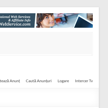
tează Anunț
Caută Anunțuri
Logare
Intercer Tv