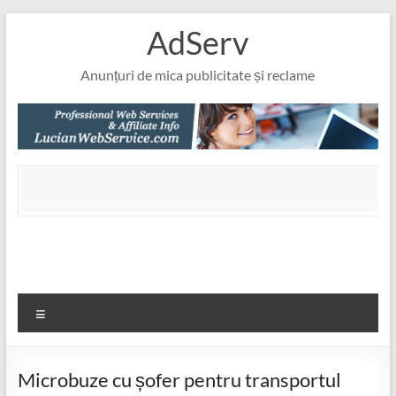
Skip
AdServ
to
content
Anunțuri de mica publicitate și reclame
Meniu
Microbuze cu șofer pentru transportul