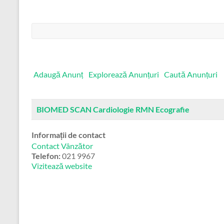
Căutare:
Adaugă Anunț
Explorează Anunțuri
Caută Anunțuri
BIOMED SCAN Cardiologie RMN Ecografie
Informații de contact
Contact Vânzător
Telefon:
021 9967
Vizitează website