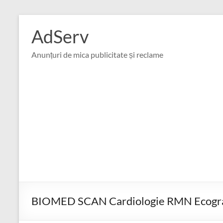
Skip
to
AdServ
content
Anunțuri de mica publicitate și reclame
BIOMED SCAN Cardiologie RMN Ecogra