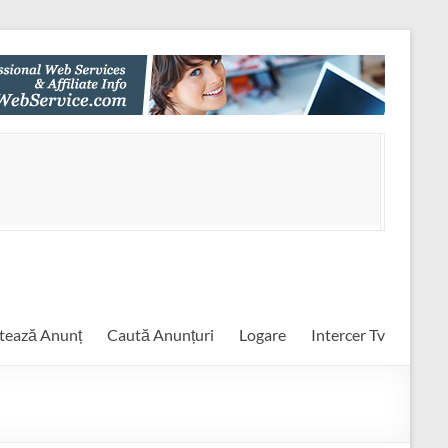
tează Anunț
Caută Anunțuri
Logare
Intercer Tv