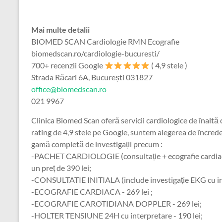
Mai multe detalii
BIOMED SCAN Cardiologie RMN Ecografie
biomedscan.ro/cardiologie-bucuresti/
700+ recenzii Google
( 4,9 stele )
Strada Răcari 6A, București 031827
office@biomedscan.ro
021 9967
Clinica Biomed Scan oferă servicii cardiologice de înaltă 
rating de 4,9 stele pe Google, suntem alegerea de încre
gamă completă de investigații precum :
-PACHET CARDIOLOGIE (consultație + ecografie cardiaca 
un preț de 390 lei;
-CONSULTATIE INITIALA (include investigație EKG cu inte
-ECOGRAFIE CARDIACA - 269 lei ;
-ECOGRAFIE CAROTIDIANA DOPPLER - 269 lei;
-HOLTER TENSIUNE 24H cu interpretare - 190 lei;