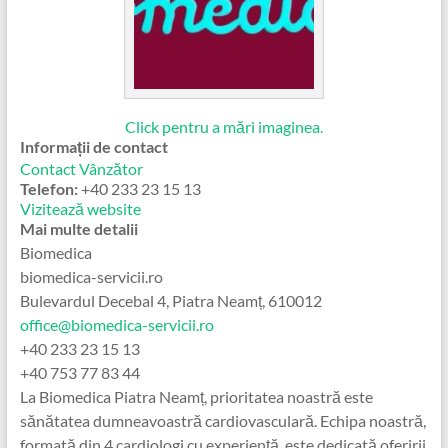
Click pentru a mări imaginea.
Informații de contact
Contact Vânzător
Telefon:
+40 233 23 15 13
Vizitează website
Mai multe detalii
Biomedica
biomedica-servicii.ro
Bulevardul Decebal 4, Piatra Neamț, 610012
office@biomedica-servicii.ro
+40 233 23 15 13
+40 753 77 83 44
La Biomedica Piatra Neamț, prioritatea noastră este
sănătatea dumneavoastră cardiovasculară. Echipa noastră,
formată din 4 cardiologi cu experiență, este dedicată oferirii