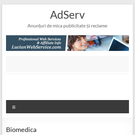
Skip
AdServ
to
content
Anunțuri de mica publicitate și reclame
Meniu
Biomedica