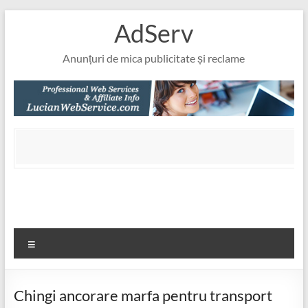
Skip
AdServ
to
content
Anunțuri de mica publicitate și reclame
Meniu
Chingi ancorare marfa pentru transport