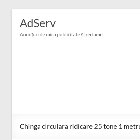
Skip
to
AdServ
content
Anunțuri de mica publicitate și reclame
Chinga circulara ridicare 25 tone 1 metr