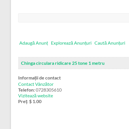
Căutare:
Adaugă Anunț
Explorează Anunțuri
Caută Anunțuri
Chinga circulara ridicare 25 tone 1 metru
Informații de contact
Contact Vânzător
Telefon:
0728305610
Vizitează website
Preț:
$ 1.00