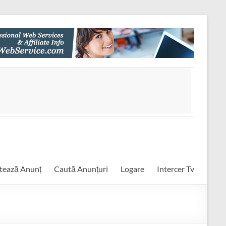
tează Anunț
Caută Anunțuri
Logare
Intercer Tv