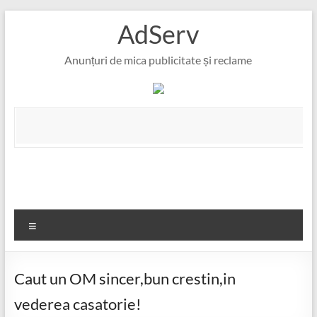
Skip
AdServ
to
content
Anunțuri de mica publicitate și reclame
Meniu
Caut un OM sincer,bun crestin,in
vederea casatorie!