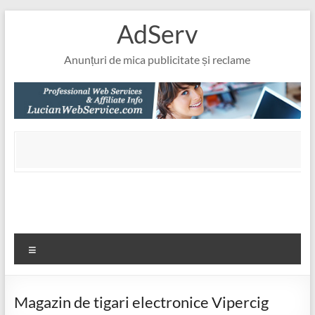
Skip
AdServ
to
content
Anunțuri de mica publicitate și reclame
Meniu
Magazin de tigari electronice Vipercig