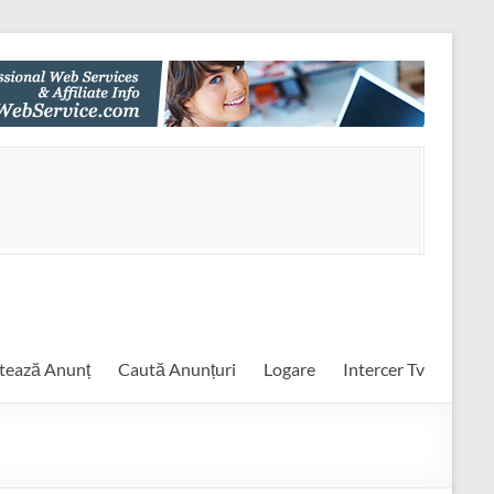
tează Anunț
Caută Anunțuri
Logare
Intercer Tv