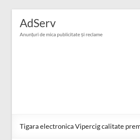
Skip
to
AdServ
content
Anunțuri de mica publicitate și reclame
Tigara electronica Vipercig calitate pr