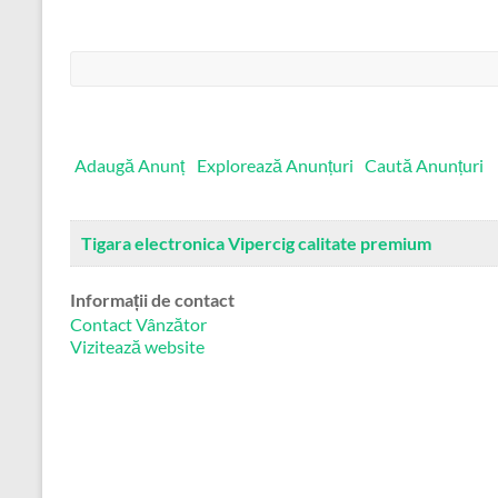
Căutare:
Adaugă Anunț
Explorează Anunțuri
Caută Anunțuri
Tigara electronica Vipercig calitate premium
Informații de contact
Contact Vânzător
Vizitează website