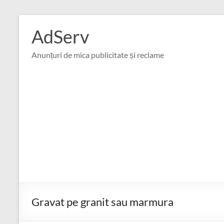
Skip
to
AdServ
content
Anunțuri de mica publicitate și reclame
Gravat pe granit sau marmura