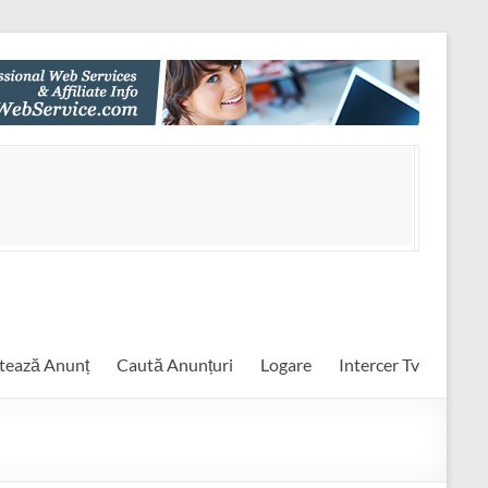
tează Anunț
Caută Anunțuri
Logare
Intercer Tv