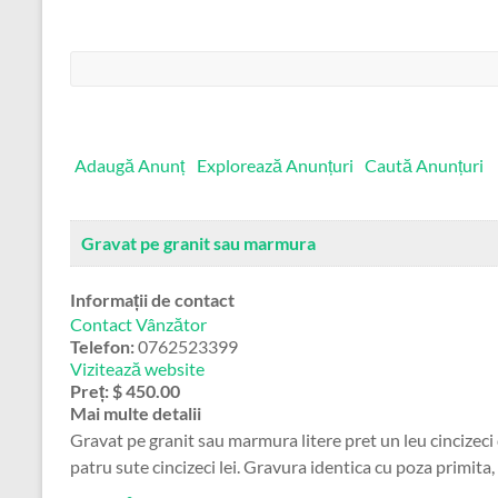
Căutare:
Adaugă Anunț
Explorează Anunțuri
Caută Anunțuri
Gravat pe granit sau marmura
Informații de contact
Contact Vânzător
Telefon:
0762523399
Vizitează website
Preț:
$ 450.00
Mai multe detalii
Gravat pe granit sau marmura litere pret un leu cincizeci
patru sute cincizeci lei. Gravura identica cu poza primita, 