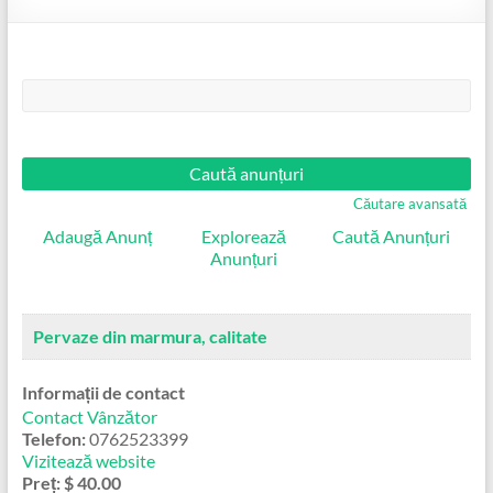
Căutare:
Căutare avansată
Adaugă Anunț
Explorează
Caută Anunțuri
Anunțuri
Pervaze din marmura, calitate
Informații de contact
Contact Vânzător
Telefon:
0762523399
Vizitează website
Preț:
$ 40.00