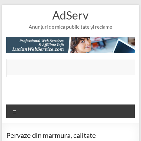
Skip
AdServ
to
content
Anunțuri de mica publicitate și reclame
Meniu
Pervaze din marmura, calitate