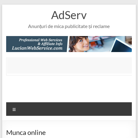
Skip
AdServ
to
content
Anunțuri de mica publicitate și reclame
Meniu
Munca online