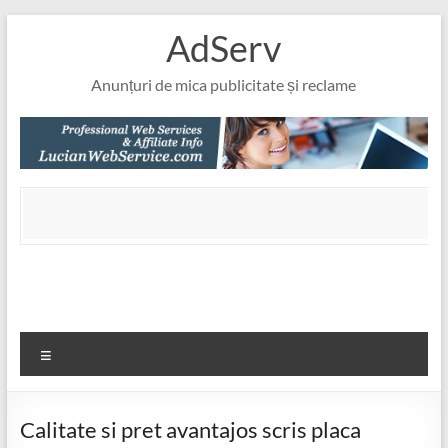
Skip
AdServ
to
content
Anunțuri de mica publicitate și reclame
Meniu
Calitate si pret avantajos scris placa