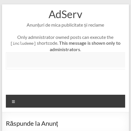
Skip
AdServ
to
content
Anunțuri de mica publicitate și reclame
Only admnistrator owned posts can execute the
shortcode.
This message is shown only to
[includeme]
administrators
.
Meniu
Răspunde la Anunț