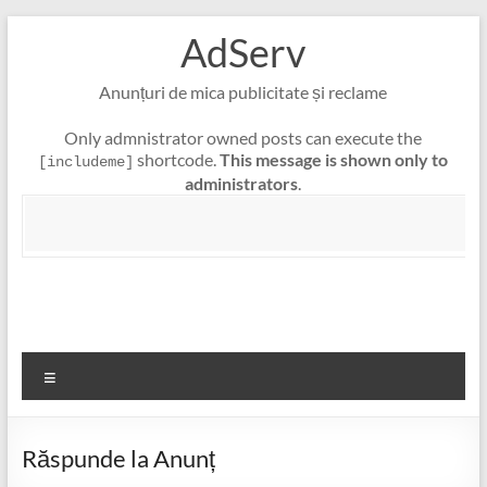
Skip
AdServ
to
content
Anunțuri de mica publicitate și reclame
Only admnistrator owned posts can execute the
shortcode.
This message is shown only to
[includeme]
administrators
.
Meniu
Răspunde la Anunț