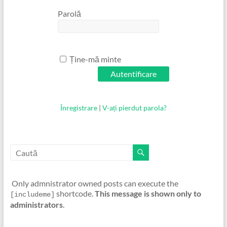
Parolă
Ține-mă minte
Înregistrare
|
V-ați pierdut parola?
Only admnistrator owned posts can execute the
shortcode.
This message is shown only to
[includeme]
administrators
.