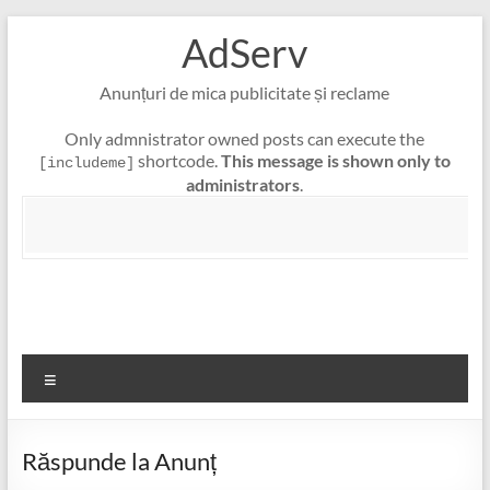
Skip
AdServ
to
content
Anunțuri de mica publicitate și reclame
Only admnistrator owned posts can execute the
shortcode.
This message is shown only to
[includeme]
administrators
.
Meniu
Răspunde la Anunț