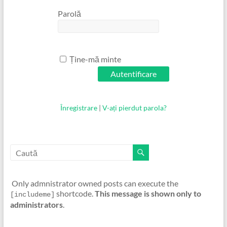
Parolă
Ține-mă minte
Înregistrare
|
V-ați pierdut parola?
Only admnistrator owned posts can execute the
shortcode.
This message is shown only to
[includeme]
administrators
.