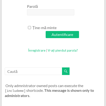
Parolă
Ține-mă minte
Înregistrare
|
V-ați pierdut parola?
Only admnistrator owned posts can execute the
shortcode.
This message is shown only to
[includeme]
administrators
.