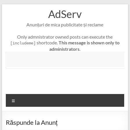
Skip
AdServ
to
content
Anunțuri de mica publicitate și reclame
Only admnistrator owned posts can execute the
shortcode.
This message is shown only to
[includeme]
administrators
.
Meniu
Răspunde la Anunț