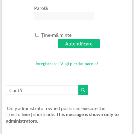
Parolă
Ține-mă minte
Înregistrare
|
V-ați pierdut parola?
Only admnistrator owned posts can execute the
shortcode.
This message is shown only to
[includeme]
administrators
.