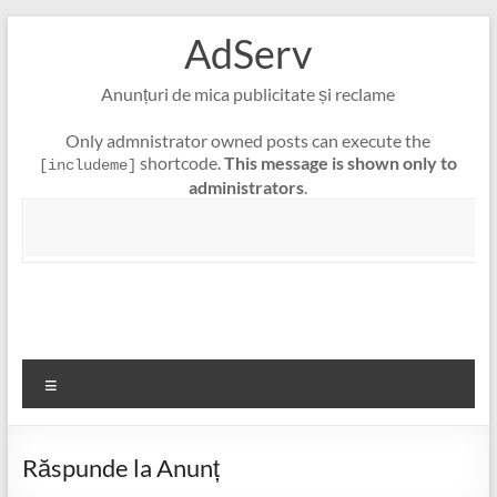
Skip
AdServ
to
content
Anunțuri de mica publicitate și reclame
Only admnistrator owned posts can execute the
shortcode.
This message is shown only to
[includeme]
administrators
.
Meniu
Răspunde la Anunț