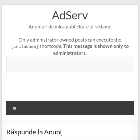
Skip
AdServ
to
content
Anunțuri de mica publicitate și reclame
Only admnistrator owned posts can execute the
shortcode.
This message is shown only to
[includeme]
administrators
.
Meniu
Răspunde la Anunț