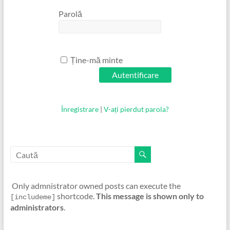
Parolă
Ține-mă minte
Înregistrare
|
V-ați pierdut parola?
Only admnistrator owned posts can execute the
shortcode.
This message is shown only to
[includeme]
administrators
.