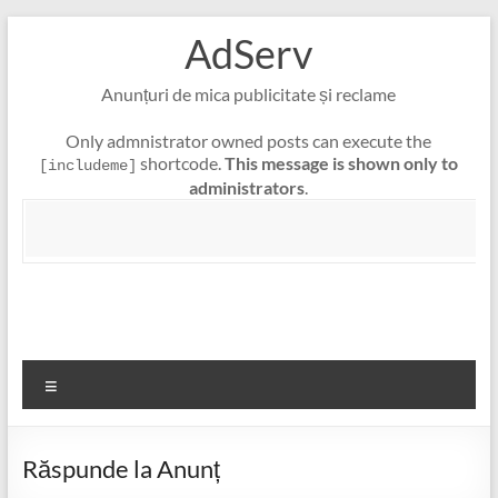
Skip
AdServ
to
content
Anunțuri de mica publicitate și reclame
Only admnistrator owned posts can execute the
shortcode.
This message is shown only to
[includeme]
administrators
.
Meniu
Răspunde la Anunț