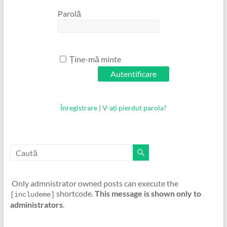
Parolă
Ține-mă minte
Înregistrare
|
V-ați pierdut parola?
Only admnistrator owned posts can execute the
shortcode.
This message is shown only to
[includeme]
administrators
.