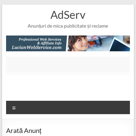
Skip
AdServ
to
content
Anunțuri de mica publicitate și reclame
Meniu
Arată Anunț