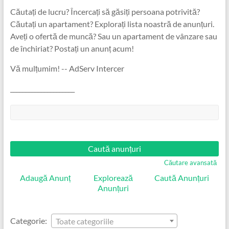
Căutați de lucru? Încercați să găsiți persoana potrivită?
Căutați un apartament? Explorați lista noastră de anunțuri.
Aveți o ofertă de muncă? Sau un apartament de vânzare sau
de închiriat? Postați un anunț acum!
Vă mulțumim! -- AdServ Intercer
_____________________
Căutare:
Căutare avansată
Adaugă Anunț
Explorează
Caută Anunțuri
Anunțuri
Categorie:
Toate categoriile