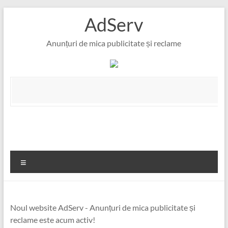
Skip
AdServ
to
content
Anunțuri de mica publicitate și reclame
Meniu
Noul website AdServ - Anunțuri de mica publicitate și
reclame este acum activ!